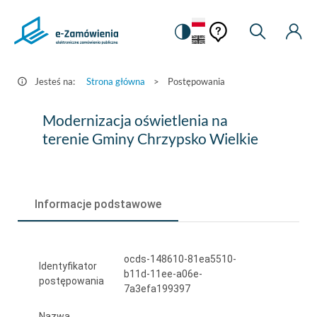
Pomoc
Pomoc
Zmiana
Wyszukiw
Moje
HEADER.SETTINGS_S
Postępowania
kontekstowa
na
Kont
kontekstow
-
wersję
e-
kontrastową
Jesteś na:
Strona główna
>
Postępowania
Zamówienia.gov.pl
Modernizacja
Modernizacja oświetlenia na
oświetlenia
terenie Gminy Chrzypsko Wielkie
na
terenie
Informacje podstawowe
Gminy
Chrzypsko
Wielkie
ocds-148610-81ea5510-
Identyfikator
b11d-11ee-a06e-
postępowania
7a3efa199397
Nazwa