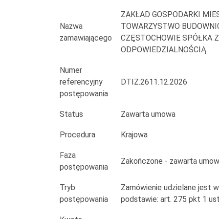
lokalach
ZAKŁAD GOSPODARKI MIE
mieszkalnych
Nazwa
TOWARZYSTWO BUDOWNI
zamawiającego
CZĘSTOCHOWIE SPÓŁKA Z
stanowiących
ODPOWIEDZIALNOŚCIĄ
zasób
Numer
komunalny,
referencyjny
DTIZ.2611.12.2026
postępowania
zarządzany
Status
Zawarta umowa
i
Procedura
Krajowa
administrowany
Faza
przez
Zakończone - zawarta umo
postępowania
ZGM
Tryb
Zamówienie udzielane jest 
"TBS"
postępowania
podstawie: art. 275 pkt 1 u