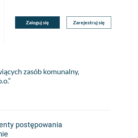
ukiwarka
Zaloguj się
Zarejestruj się
Moje
a
towa
Konto
wiących zasób komunalny,
.o.”
enty postępowania
mie