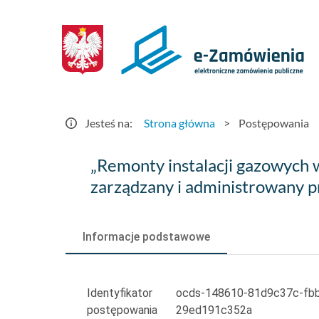
Postępowania
-
e-
Zamówienia.gov.pl
Jesteś na:
Strona główna
>
Postępowania
„Remonty
„Remonty instalacji gazowych 
instalacji
zarządzany i administrowany p
gazowych
w
Informacje podstawowe
budynkach
i
Identyfikator
ocds-148610-81d9c37c-fbb
postępowania
29ed191c352a