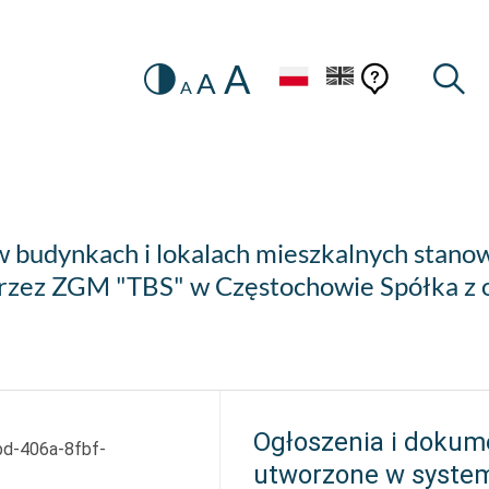
A
Zmiana
Pomoc
Pomoc
Wysz
A
A
HEADER.SETTINGS_SR
kontekstow
na
konteks
wersję
kontrastową
w budynkach i lokalach mieszkalnych stano
rzez ZGM "TBS" w Częstochowie Spółka z o
Ogłoszenia i dokum
d-406a-8fbf-
utworzone w syste