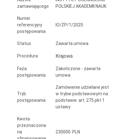
zamawiającego
POLSKIEJ AKADEMII NAUK
Numer
referencyjny
IO/ZP/1/2025
postępowania
Status
Zawarta umowa
Krajowa
Procedura
Faza
Zakończone - zawarta
postępowania
umowa
Zamówienie udzielane jest
Tryb
w trybie podstawowym na
postępowania
podstawie: art. 275 pkt 1
ustawy
Kwota
przeznaczona
na
230000 PLN
sfinansowanie