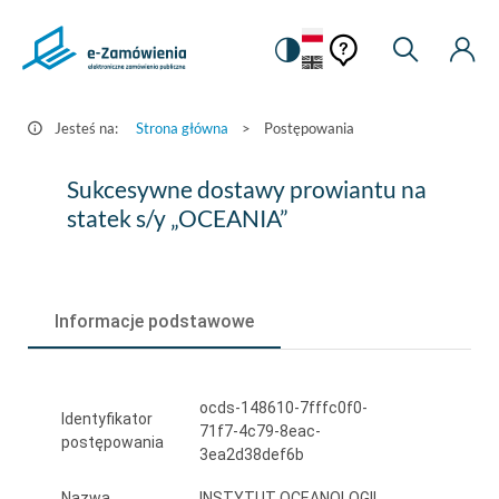
Pomoc
Pomoc
Zmiana
Wyszukiw
Moje
HEADER.SETTINGS_S
Postępowania
kontekstowa
na
Kont
kontekstow
-
wersję
e-
kontrastową
Jesteś na:
Strona główna
>
Postępowania
Zamówienia.gov.pl
Sukcesywne
Sukcesywne dostawy prowiantu na
dostawy
statek s/y „OCEANIA”
prowiantu
na
Informacje podstawowe
statek
s/y
„OCEANIA”
ocds-148610-7fffc0f0-
Identyfikator
71f7-4c79-8eac-
postępowania
3ea2d38def6b
Nazwa
INSTYTUT OCEANOLOGII