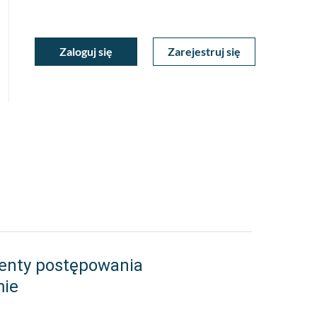
ukiwarka
Zaloguj się
Zarejestruj się
Moje
a
towa
Konto
enty postępowania
mie