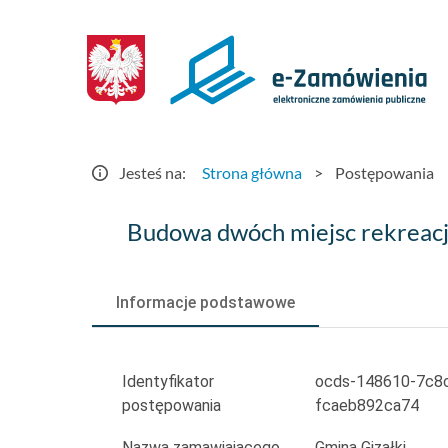
Postępowania
-
e-
Zamówienia.gov.pl
Jesteś na:
Strona główna
>
Postępowania
Budowa
Budowa dwóch miejsc rekreacji
dwóch
miejsc
Informacje podstawowe
rekreacji
na
Identyfikator
ocds-148610-7c8
postępowania
fcaeb892ca74
terenie
Nazwa zamawiającego
Gmina Gizałki