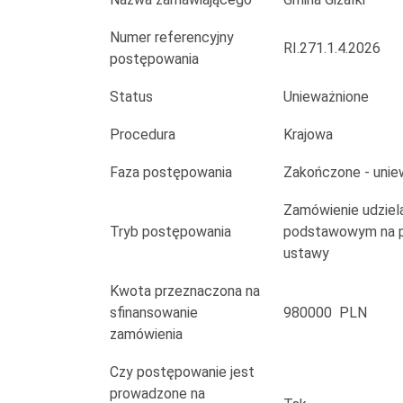
gminy
Gizałki
Numer referencyjny
RI.271.1.4.2026
postępowania
Status
Unieważnione
Procedura
Krajowa
Faza postępowania
Zakończone - unie
Zamówienie udziela
Tryb postępowania
podstawowym na po
ustawy
Kwota przeznaczona na
sfinansowanie
980000 PLN
zamówienia
Czy postępowanie jest
prowadzone na