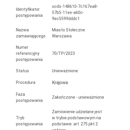
w
ocds-148610-7c167ea8-
Identyfikator
57b5-11ee-a60c-
pasach
postępowania
9ec5599dddc1
zieleni
Nazwa
Miasto Stołeczne
na
zamawiającego
Warszawa
terenach
Numer
referencyjny
70/TP/2023
administrowanych
postępowania
przez
Status
Unieważnione
Zarząd
Krajowa
Procedura
Zieleni
Faza
m.st.
Zakończone - unieważnione
postępowania
Warszawy
Zamówienie udzielane jest
w
Tryb
w trybie podstawowym na
postępowania
podstawie: art. 275 pkt 2
Dzielnicy