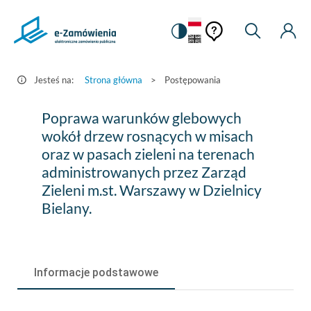
Pomoc
Pomoc
Zmiana
Wyszukiw
Moje
HEADER.SETTINGS_S
Postępowania
kontekstowa
na
Kont
kontekstow
-
wersję
e-
kontrastową
Jesteś na:
Strona główna
>
Postępowania
Zamówienia.gov.pl
Poprawa
Poprawa warunków glebowych
warunków
wokół drzew rosnących w misach
oraz w pasach zieleni na terenach
glebowych
administrowanych przez Zarząd
wokół
Zieleni m.st. Warszawy w Dzielnicy
drzew
Bielany.
rosnących
w
Informacje podstawowe
misach
oraz