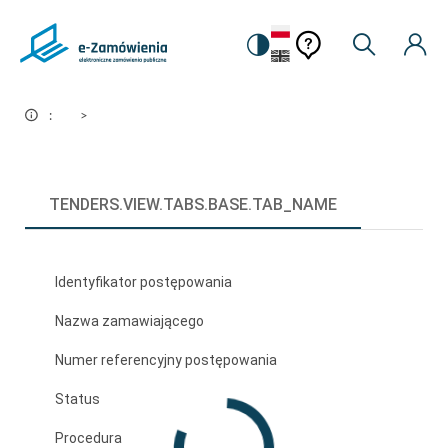
Pomoc
Pomoc
-
kontekstowa
kontekstow
:
>
undefined
TENDERS.VIEW.TABS.BASE.TAB_NAME
Identyfikator postępowania
Nazwa zamawiającego
Numer referencyjny postępowania
Status
Procedura