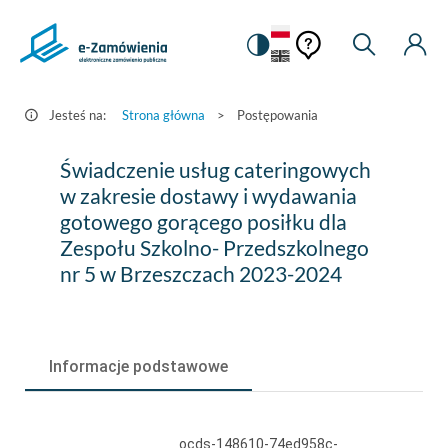
Pomoc
Pomoc
Zmiana
Wyszukiw
Moje
HEADER.SETTINGS_S
Postępowania
kontekstowa
na
Kont
kontekstow
-
wersję
e-
kontrastową
Jesteś na:
Strona główna
>
Postępowania
Zamówienia.gov.pl
Świadczenie
Świadczenie usług cateringowych
usług
w zakresie dostawy i wydawania
gotowego gorącego posiłku dla
cateringowych
Zespołu Szkolno- Przedszkolnego
w
nr 5 w Brzeszczach 2023-2024
zakresie
dostawy
i
Informacje podstawowe
wydawania
gotowego
ocds-148610-74ed958c-