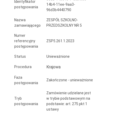
Identyfikator
gorącego
14b4-11ee-9aa3-
postępowania
96d3b4440790
posiłku
Nazwa
ZESPÓŁ SZKOLNO-
dla
zamawiającego
PRZEDSZKOLNY NR 5
Zespołu
Numer
Szkolno-
referencyjny
ZSP5.261.1.2023
postępowania
Przedszkolnego
Status
Unieważnione
nr
Krajowa
Procedura
5
w
Faza
Zakończone - unieważnione
postępowania
Brzeszczach
Zamówienie udzielane jest
2023-
Tryb
w trybie podstawowym na
2024
postępowania
podstawie: art. 275 pkt 1
ustawy