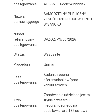
medycznego
postępowania
4167-b113-ccb2439999f2
wszczepialnego
SAMODZIELNY PUBLICZNY
Nazwa
ZESPÓŁ OPIEKI ZDROWOTNEJ
dla
zamawiającego
W SANOKU
SPZOZ
Numer
w
referencyjny
SPZOZ/PN/06/2026
postępowania
Sanoku
Status
Wszczęte
Unijna
Procedura
Badanie i ocena
Faza
ofert/wniosków/prac
postępowania
konkursowych
Zamówienie udzielane jest w
Tryb
trybie przetargu
postępowania
nieograniczonego na
podstawie: art. 132 ustawy