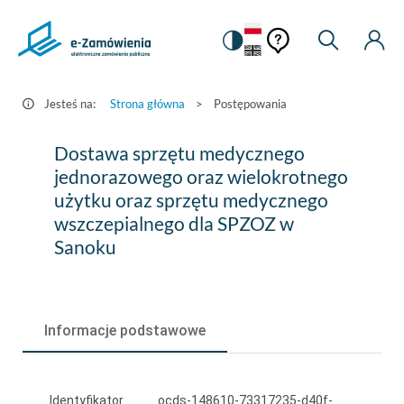
Pomoc
Pomoc
Zmiana
Wyszukiw
Moje
HEADER.SETTINGS_S
Postępowania
kontekstowa
na
Kont
kontekstow
-
wersję
e-
kontrastową
Jesteś na:
Strona główna
>
Postępowania
Zamówienia.gov.pl
Dostawa
Dostawa sprzętu medycznego
sprzętu
jednorazowego oraz wielokrotnego
użytku oraz sprzętu medycznego
medycznego
wszczepialnego dla SPZOZ w
jednorazowego
Sanoku
oraz
wielokrotnego
użytku
Informacje podstawowe
oraz
sprzętu
Identyfikator
ocds-148610-73317235-d40f-