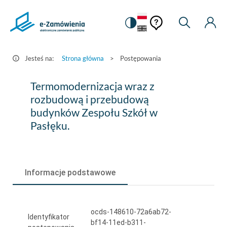
Pomoc
Pomoc
Zmiana
Wyszukiw
Moje
HEADER.SETTINGS_S
Postępowania
kontekstowa
na
Kont
kontekstow
-
wersję
e-
kontrastową
Jesteś na:
Strona główna
>
Postępowania
Zamówienia.gov.pl
Termomodernizacja
Termomodernizacja wraz z
wraz
rozbudową i przebudową
budynków Zespołu Szkół w
z
Pasłęku.
rozbudową
i
przebudową
Informacje podstawowe
budynków
Zespołu
ocds-148610-72a6ab72-
Szkół
Identyfikator
bf14-11ed-b311-