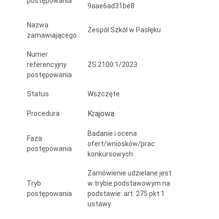
postępowania
9aae6ad31be8
w
Pasłęku.
Nazwa
Zespół Szkół w Pasłęku
zamawiającego
Numer
referencyjny
ZS.2100.1/2023
postępowania
Status
Wszczęte
Krajowa
Procedura
Badanie i ocena
Faza
ofert/wniosków/prac
postępowania
konkursowych
Zamówienie udzielane jest
Tryb
w trybie podstawowym na
postępowania
podstawie: art. 275 pkt 1
ustawy