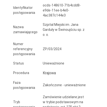
i
ocds-148610-71b4cdd8-
Identyfikator
e9de-11ee-b4e0-
zabudowa
postępowania
4ac387c144e3
gabinetu
Szpital Miejski im. Jana
Nazwa
ginekologiczno-
Garduły w Świnoujściu sp. z
zamawiającego
o. o.
położniczego
Numer
oraz
referencyjny
ZP/03/2024
remont
postępowania
dachu
Status
Unieważnione
i
Krajowa
Procedura
węzła
Faza
Zakończone - unieważnione
ciepłowniczego
postępowania
Zamówienie udzielane jest
Tryb
w trybie podstawowym na