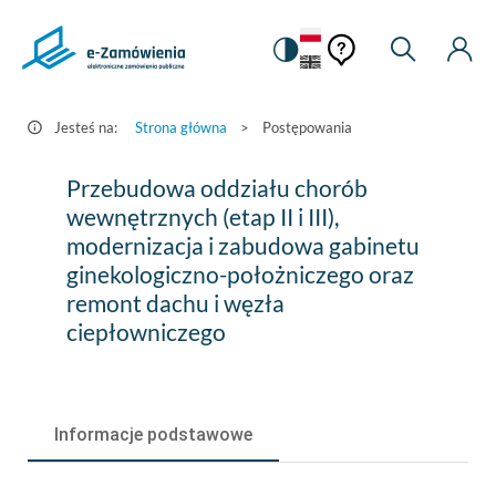
Pomoc
Pomoc
Zmiana
Wyszukiw
Moje
HEADER.SETTINGS_S
Postępowania
kontekstowa
na
Kont
kontekstow
-
wersję
e-
kontrastową
Jesteś na:
Strona główna
>
Postępowania
Zamówienia.gov.pl
Przebudowa
Przebudowa oddziału chorób
oddziału
wewnętrznych (etap II i III),
modernizacja i zabudowa gabinetu
chorób
ginekologiczno-położniczego oraz
wewnętrznych
remont dachu i węzła
(etap
ciepłowniczego
II
i
Informacje podstawowe
III),
modernizacja