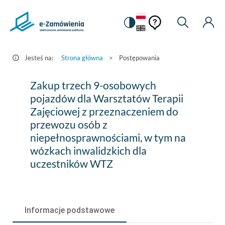
Pomoc
Pomoc
Zmiana
Wyszukiw
Moje
HEADER.SETTINGS_S
Postępowania
kontekstowa
na
Kont
kontekstow
-
wersję
e-
kontrastową
Jesteś na:
Strona główna
>
Postępowania
Zamówienia.gov.pl
Zakup
Zakup trzech 9-osobowych
trzech
pojazdów dla Warsztatów Terapii
Zajęciowej z przeznaczeniem do
9-
przewozu osób z
osobowych
niepełnosprawnościami, w tym na
pojazdów
wózkach inwalidzkich dla
uczestników WTZ
dla
Warsztatów
Terapii
Informacje podstawowe
Zajęciowej