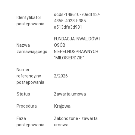
z
ocds-148610-70edffb7-
przeznaczeniem
Identyfikator
4355-4023-b385-
postępowania
do
a513dfa3d931
przewozu
FUNDACJA INWALIDÓW I
Nazwa
OSÓB
osób
zamawiającego
NIEPEŁNOSPRAWNYCH
z
"MIŁOSIERDZIE"
niepełnosprawnościami,
Numer
referencyjny
2/2026
w
postępowania
tym
Status
Zawarta umowa
na
Krajowa
Procedura
wózkach
Faza
Zakończone - zawarta
inwalidzkich
postępowania
umowa
dla