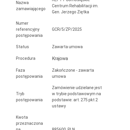
Nazwa
Centrum Rehabilitacji im.
zamawiającego
Gen. Jerzego Ziętka
Numer
referencyjny
GCR/5/ZP/2025
postępowania
Status
Zawarta umowa
Krajowa
Procedura
Faza
Zakończone - zawarta
postępowania
umowa
Zamówienie udzielane jest
Tryb
w trybie podstawowym na
postępowania
podstawie: art. 275 pkt 2
ustawy
Kwota
przeznaczona
na
885600 PLN