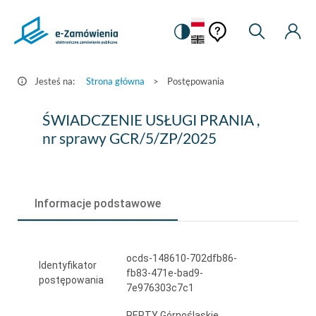
Pomoc
Pomoc
Zmiana
Wyszukiw
Moje
HEADER.SETTINGS_S
Postępowania
kontekstowa
na
Kont
kontekstow
-
wersję
e-
kontrastową
Jesteś na:
Strona główna
>
Postępowania
Zamówienia.gov.pl
ŚWIADCZENIE
ŚWIADCZENIE USŁUGI PRANIA ,
USŁUGI
nr sprawy GCR/5/ZP/2025
PRANIA
,
Informacje podstawowe
nr
sprawy
GCR/5/ZP/2025
ocds-148610-702dfb86-
Identyfikator
fb83-471e-bad9-
postępowania
7e976303c7c1
REPTY Górnośląskie