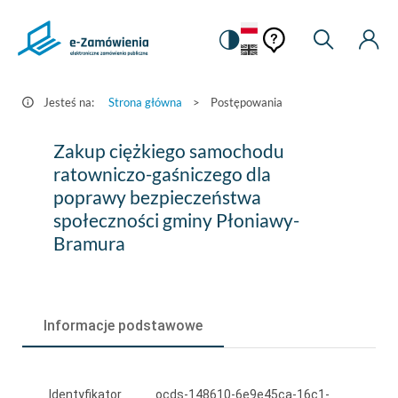
Pomoc
Pomoc
Zmiana
Wyszukiw
Moje
HEADER.SETTINGS_S
Postępowania
kontekstowa
na
Kont
kontekstow
-
wersję
e-
kontrastową
Jesteś na:
Strona główna
>
Postępowania
Zamówienia.gov.pl
Zakup
Zakup ciężkiego samochodu
ciężkiego
ratowniczo-gaśniczego dla
poprawy bezpieczeństwa
samochodu
społeczności gminy Płoniawy-
ratowniczo-
Bramura
gaśniczego
dla
poprawy
Informacje podstawowe
bezpieczeństwa
społeczności
Identyfikator
ocds-148610-6e9e45ca-16c1-