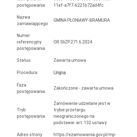
gminy
postępowania
11ef-a7f7-6221b72ad4fc
Płoniawy-
Nazwa
GMINA PŁONIAWY-BRAMURA
zamawiającego
Bramura
Numer
referencyjny
OR.SIiZP.271.6.2024
postępowania
Status
Zawarta umowa
Unijna
Procedura
Faza
Zakończone - zawarta umowa
postępowania
Zamówienie udzielane jest w
Tryb
trybie przetargu
postępowania
nieograniczonego na
podstawie: art. 132 ustawy
Adres strony
https://ezamowienia.gov.pl/mp-