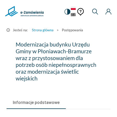
Pomoc
Pomoc
Zmiana
Wyszukiw
Moje
HEADER.SETTINGS_S
Postępowania
kontekstowa
na
Kont
kontekstow
-
wersję
e-
kontrastową
Jesteś na:
Strona główna
>
Postępowania
Zamówienia.gov.pl
Modernizacja
Modernizacja budynku Urzędu
budynku
Gminy w Płoniawach-Bramurze
wraz z przystosowaniem dla
Urzędu
potrzeb osób niepełnosprawnych
Gminy
oraz modernizacja świetlic
w
wiejskich
Płoniawach-
Bramurze
Informacje podstawowe
wraz
z