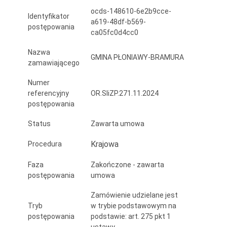
przystosowaniem
ocds-148610-6e2b9cce-
Identyfikator
a619-48df-b569-
dla
postępowania
ca05fc0d4cc0
potrzeb
Nazwa
GMINA PŁONIAWY-BRAMURA
osób
zamawiającego
niepełnosprawnych
Numer
referencyjny
OR.SIiZP.271.11.2024
oraz
postępowania
modernizacja
Status
Zawarta umowa
świetlic
Krajowa
Procedura
wiejskich
Faza
Zakończone - zawarta
postępowania
umowa
Zamówienie udzielane jest
Tryb
w trybie podstawowym na
postępowania
podstawie: art. 275 pkt 1