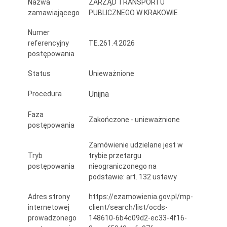
Nazwa
ZARZĄD TRANSPORTU
stacjonarnych
zamawiającego
PUBLICZNEGO W KRAKOWIE
\n
Numer
referencyjny
TE.261.4.2026
postępowania
Status
Unieważnione
Unijna
Procedura
Faza
Zakończone - unieważnione
postępowania
Zamówienie udzielane jest w
Tryb
trybie przetargu
postępowania
nieograniczonego na
podstawie: art. 132 ustawy
Adres strony
https://ezamowienia.gov.pl/mp-
internetowej
client/search/list/ocds-
prowadzonego
148610-6b4c09d2-ec33-4f16-