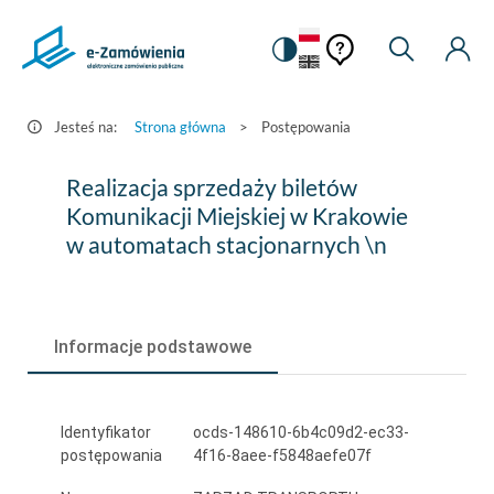
Pomoc
Pomoc
Zmiana
Wyszukiw
Moje
HEADER.SETTINGS_S
Postępowania
kontekstowa
na
Kont
kontekstow
-
wersję
e-
kontrastową
Jesteś na:
Strona główna
>
Postępowania
Zamówienia.gov.pl
Realizacja
Realizacja sprzedaży biletów
sprzedaży
Komunikacji Miejskiej w Krakowie
w automatach stacjonarnych \n
biletów
Komunikacji
Miejskiej
Informacje podstawowe
w
Krakowie
Identyfikator
ocds-148610-6b4c09d2-ec33-
w
postępowania
4f16-8aee-f5848aefe07f
automatach