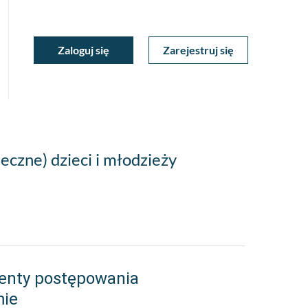
ukiwarka
Zaloguj się
Zarejestruj się
Moje
a
towa
Konto
eczne) dzieci i młodzieży
enty postępowania
mie