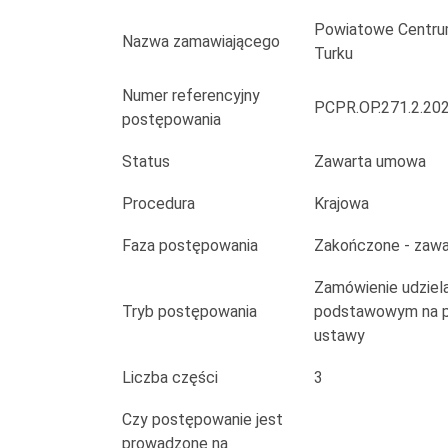
edukacyjne,
Powiatowe Centru
społeczne)
Nazwa zamawiającego
Turku
dzieci
Numer referencyjny
PCPR.OP.271.2.20
postępowania
i
młodzieży
Status
Zawarta umowa
przebywających
Procedura
Krajowa
w
Faza postępowania
Zakończone - zaw
pieczy
Zamówienie udziela
Tryb postępowania
podstawowym na po
zastępczej
ustawy
na
Liczba części
3
terenie
Czy postępowanie jest
prowadzone na