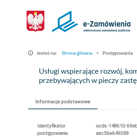
Postępowania
-
e-
Zamówienia.gov.pl
Jesteś na:
Strona główna
>
Postępowania
Usługi
Usługi wspierające rozwój, kom
wspierające
przebywających w pieczy zastę
rozwój,
kompensujące
Informacje podstawowe
opóźnienia
(np.
Identyfikator
ocds-148610-69e
postępowania
aec56e649288