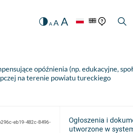
A
Zmiana
Pomoc
Pomoc
Wysz
A
A
HEADER.SETTINGS_SR
kontekstow
na
konteks
wersję
kontrastową
pensujące opóźnienia (np. edukacyjne, społ
pczej na terenie powiatu tureckiego
Ogłoszenia i dokum
b296c-eb19-482c-8496-
utworzone w syste