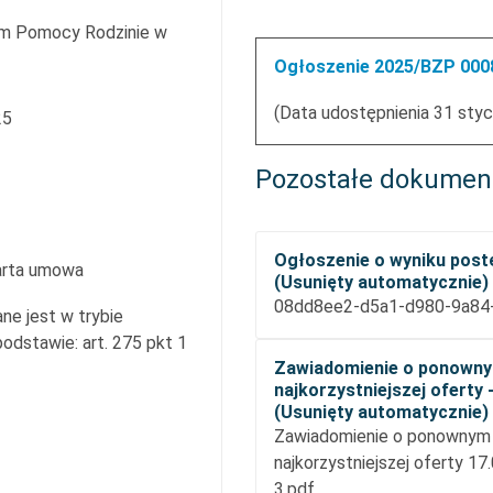
m Pomocy Rodzinie w
Ogłoszenie 2025/BZP 0008
(Data udostępnienia 31 styc
25
Pozostałe dokumen
Ogłoszenie o wyniku pos
arta umowa
(Usunięty automatycznie)
08dd8ee2-d5a1-d980-9a84
ne jest w trybie
dstawie: art. 275 pkt 1
Zawiadomienie o ponown
najkorzystniejszej oferty 
(Usunięty automatycznie)
Zawiadomienie o ponownym
najkorzystniejszej oferty 17
3.pdf