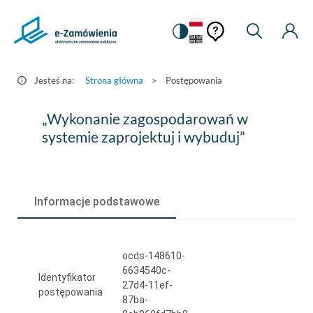
Pomoc
Pomoc
Zmiana
Wyszukiw
Moje
HEADER.SETTINGS_S
Postępowania
kontekstowa
na
Kont
kontekstow
-
wersję
e-
kontrastową
Jesteś na:
Strona główna
>
Postępowania
Zamówienia.gov.pl
„Wykonanie
„Wykonanie zagospodarowań w
zagospodarowań
systemie zaprojektuj i wybuduj”
w
systemie
Informacje podstawowe
zaprojektuj
i
wybuduj”
ocds-148610-
6634540c-
Identyfikator
27d4-11ef-
postępowania
87ba-