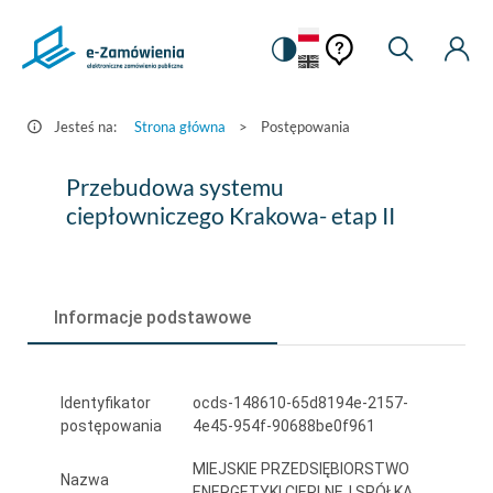
Pomoc
Pomoc
Zmiana
Wyszukiw
Moje
HEADER.SETTINGS_S
Postępowania
kontekstowa
na
Kont
kontekstow
-
wersję
e-
kontrastową
Jesteś na:
Strona główna
>
Postępowania
Zamówienia.gov.pl
Przebudowa
Przebudowa systemu
systemu
ciepłowniczego Krakowa- etap II
ciepłowniczego
Krakowa-
Informacje podstawowe
etap
II
Identyfikator
ocds-148610-65d8194e-2157-
postępowania
4e45-954f-90688be0f961
MIEJSKIE PRZEDSIĘBIORSTWO
Nazwa
ENERGETYKI CIEPLNEJ SPÓŁKA