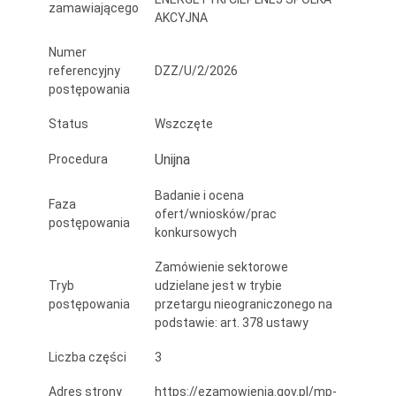
zamawiającego
AKCYJNA
Numer
referencyjny
DZZ/U/2/2026
postępowania
Status
Wszczęte
Unijna
Procedura
Badanie i ocena
Faza
ofert/wniosków/prac
postępowania
konkursowych
Zamówienie sektorowe
Tryb
udzielane jest w trybie
postępowania
przetargu nieograniczonego na
podstawie: art. 378 ustawy
Liczba części
3
Adres strony
https://ezamowienia.gov.pl/mp-