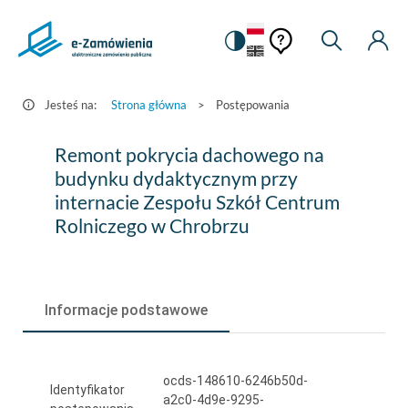
Pomoc
Pomoc
Zmiana
Wyszukiw
Moje
HEADER.SETTINGS_S
Postępowania
kontekstowa
na
Kont
kontekstow
-
wersję
e-
kontrastową
Jesteś na:
Strona główna
>
Postępowania
Zamówienia.gov.pl
Remont
Remont pokrycia dachowego na
pokrycia
budynku dydaktycznym przy
internacie Zespołu Szkół Centrum
dachowego
Rolniczego w Chrobrzu
na
budynku
dydaktycznym
Informacje podstawowe
przy
internacie
ocds-148610-6246b50d-
Zespołu
Identyfikator
a2c0-4d9e-9295-