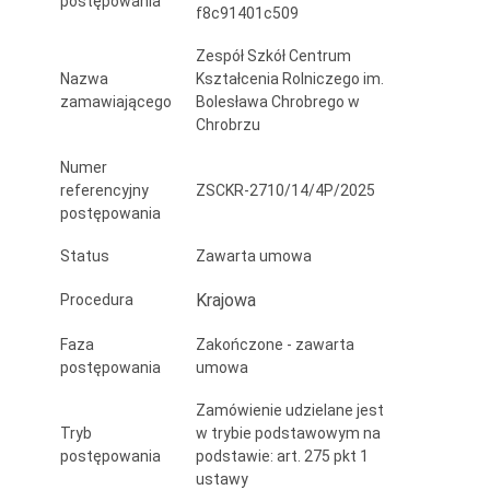
postępowania
f8c91401c509
Szkół
Centrum
Zespół Szkół Centrum
Nazwa
Kształcenia Rolniczego im.
Rolniczego
zamawiającego
Bolesława Chrobrego w
Chrobrzu
w
Numer
Chrobrzu
referencyjny
ZSCKR-2710/14/4P/2025
postępowania
Status
Zawarta umowa
Krajowa
Procedura
Faza
Zakończone - zawarta
postępowania
umowa
Zamówienie udzielane jest
Tryb
w trybie podstawowym na
postępowania
podstawie: art. 275 pkt 1
ustawy