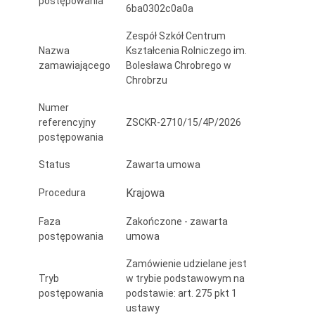
postępowania
6ba0302c0a0a
T
dla
Zespół Szkół Centrum
Nazwa
Kształcenia Rolniczego im.
uczniów
zamawiającego
Bolesława Chrobrego w
Chrobrzu
Technikum
Numer
i
referencyjny
ZSCKR-2710/15/4P/2026
słuchaczy
postępowania
KKZ
Status
Zawarta umowa
w
Krajowa
Procedura
Chrobrzu
Faza
Zakończone - zawarta
postępowania
umowa
Zamówienie udzielane jest
Tryb
w trybie podstawowym na
postępowania
podstawie: art. 275 pkt 1
ustawy