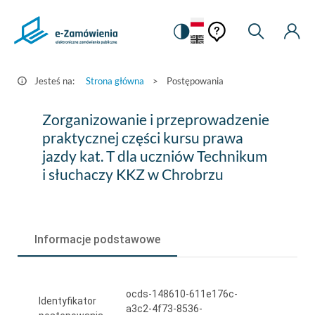
Pomoc
Pomoc
Zmiana
Wyszukiw
Moje
HEADER.SETTINGS_S
Postępowania
kontekstowa
na
Kont
kontekstow
-
wersję
e-
kontrastową
Jesteś na:
Strona główna
>
Postępowania
Zamówienia.gov.pl
Zorganizowanie
Zorganizowanie i przeprowadzenie
i
praktycznej części kursu prawa
jazdy kat. T dla uczniów Technikum
przeprowadzenie
i słuchaczy KKZ w Chrobrzu
praktycznej
części
kursu
Informacje podstawowe
prawa
jazdy
ocds-148610-611e176c-
kat.
Identyfikator
a3c2-4f73-8536-