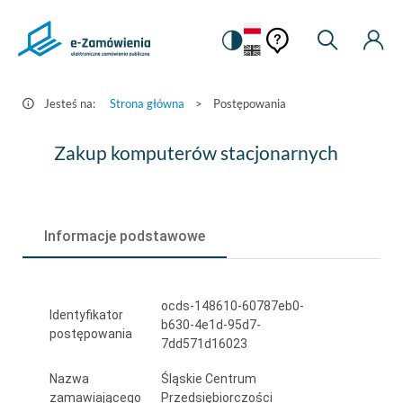
Pomoc
Pomoc
Zmiana
Wyszukiw
Moje
HEADER.SETTINGS_S
Postępowania
kontekstowa
na
Kont
kontekstow
-
wersję
e-
kontrastową
Jesteś na:
Strona główna
>
Postępowania
Zamówienia.gov.pl
Zakup
Zakup komputerów stacjonarnych
komputerów
stacjonarnych
Informacje podstawowe
ocds-148610-60787eb0-
Identyfikator
b630-4e1d-95d7-
postępowania
7dd571d16023
Nazwa
Śląskie Centrum
zamawiającego
Przedsiębiorczości