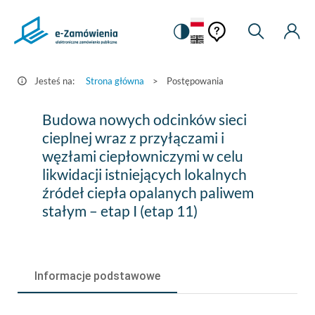
Pomoc
Pomoc
Zmiana
Wyszukiw
Moje
HEADER.SETTINGS_S
Postępowania
kontekstowa
na
Kont
kontekstow
-
wersję
e-
kontrastową
Jesteś na:
Strona główna
>
Postępowania
Zamówienia.gov.pl
Budowa
Budowa nowych odcinków sieci
nowych
cieplnej wraz z przyłączami i
węzłami ciepłowniczymi w celu
odcinków
likwidacji istniejących lokalnych
sieci
źródeł ciepła opalanych paliwem
cieplnej
stałym – etap I (etap 11)
wraz
z
Informacje podstawowe
przyłączami
i