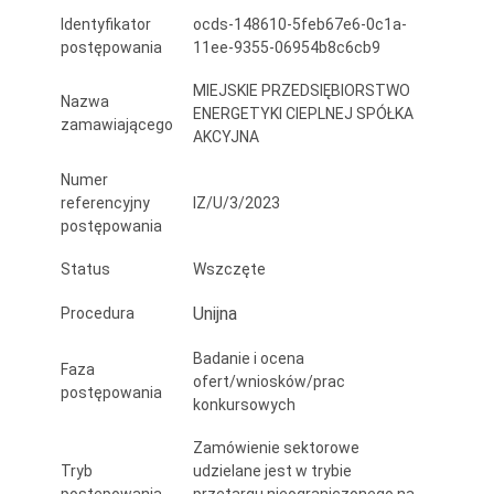
węzłami
Identyfikator
ocds-148610-5feb67e6-0c1a-
postępowania
11ee-9355-06954b8c6cb9
ciepłowniczymi
MIEJSKIE PRZEDSIĘBIORSTWO
w
Nazwa
ENERGETYKI CIEPLNEJ SPÓŁKA
zamawiającego
celu
AKCYJNA
likwidacji
Numer
referencyjny
IZ/U/3/2023
istniejących
postępowania
lokalnych
Status
Wszczęte
źródeł
Unijna
Procedura
ciepła
Badanie i ocena
opalanych
Faza
ofert/wniosków/prac
postępowania
paliwem
konkursowych
stałym
Zamówienie sektorowe
Tryb
udzielane jest w trybie
–