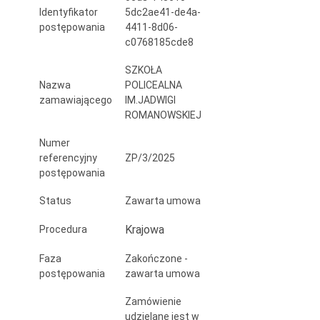
im.
Identyfikator
5dc2ae41-de4a-
postępowania
4411-8d06-
Jadwigi
c0768185cde8
Romanowskiej
SZKOŁA
Nazwa
POLICEALNA
w
zamawiającego
IM.JADWIGI
Elblągu,
ROMANOWSKIEJ
z
Numer
referencyjny
ZP/3/2025
podziałem
postępowania
na
Status
Zawarta umowa
5
Krajowa
Procedura
części
Faza
Zakończone -
postępowania
zawarta umowa
Zamówienie
udzielane jest w