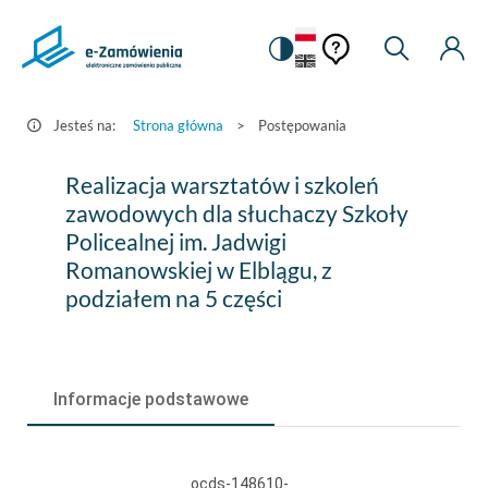
Pomoc
Pomoc
Zmiana
Wyszukiw
Moje
HEADER.SETTINGS_S
Postępowania
kontekstowa
na
Kont
kontekstow
-
wersję
e-
kontrastową
Jesteś na:
Strona główna
>
Postępowania
Zamówienia.gov.pl
Realizacja
Realizacja warsztatów i szkoleń
warsztatów
zawodowych dla słuchaczy Szkoły
Policealnej im. Jadwigi
i
Romanowskiej w Elblągu, z
szkoleń
podziałem na 5 części
zawodowych
dla
słuchaczy
Informacje podstawowe
Szkoły
Policealnej
ocds-148610-