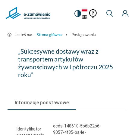
Pomoc
Pomoc
Zmiana
Wyszukiw
Moje
HEADER.SETTINGS_S
Postępowania
kontekstowa
na
Kont
kontekstow
-
wersję
e-
kontrastową
Jesteś na:
Strona główna
>
Postępowania
Zamówienia.gov.pl
„Sukcesywne
„Sukcesywne dostawy wraz z
dostawy
transportem artykułów
żywnościowych w I półroczu 2025
wraz
roku”
z
transportem
artykułów
Informacje podstawowe
żywnościowych
w
ocds-148610-5b6b22b6-
I
Identyfikator
9057-4f35-ba4e-