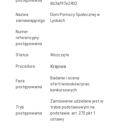
postępowania
6b3af97e2402
półroczu
2025
Nazwa
Dom Pomocy Społecznej w
zamawiającego
Lyskach
roku”
Numer
referencyjny
postępowania
Status
Wszczęte
Krajowa
Procedura
Badanie i ocena
Faza
ofert/wniosków/prac
postępowania
konkursowych
Zamówienie udzielane jest w
Tryb
trybie podstawowym na
postępowania
podstawie: art. 275 pkt 1
ustawy