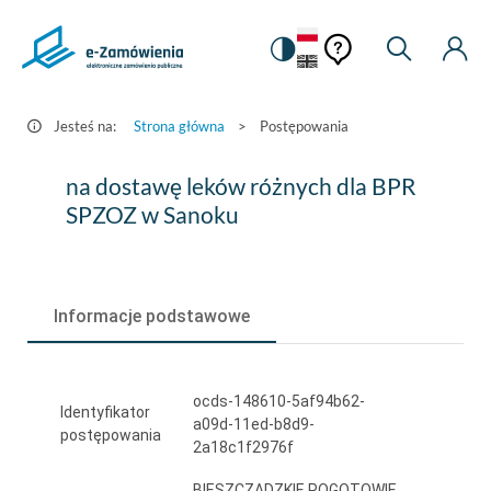
Pomoc
Pomoc
Zmiana
Wyszukiw
Moje
HEADER.SETTINGS_S
Postępowania
kontekstowa
na
Kont
kontekstow
-
wersję
e-
kontrastową
Jesteś na:
Strona główna
>
Postępowania
Zamówienia.gov.pl
na
na dostawę leków różnych dla BPR
dostawę
SPZOZ w Sanoku
leków
różnych
Informacje podstawowe
dla
BPR
SPZOZ
ocds-148610-5af94b62-
Identyfikator
a09d-11ed-b8d9-
w
postępowania
2a18c1f2976f
Sanoku
BIESZCZADZKIE POGOTOWIE