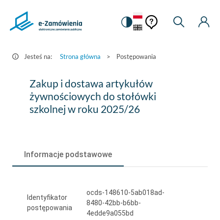
Pomoc
Pomoc
Zmiana
Wyszukiw
Moje
HEADER.SETTINGS_S
Postępowania
kontekstowa
na
Kont
kontekstow
-
wersję
e-
kontrastową
Jesteś na:
Strona główna
>
Postępowania
Zamówienia.gov.pl
Zakup
Zakup i dostawa artykułów
i
żywnościowych do stołówki
szkolnej w roku 2025/26
dostawa
artykułów
żywnościowych
Informacje podstawowe
do
stołówki
ocds-148610-5ab018ad-
szkolnej
Identyfikator
8480-42bb-b6bb-
postępowania
w
4edde9a055bd