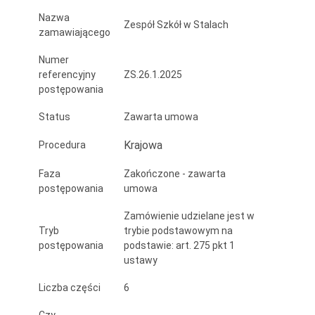
roku
Nazwa
Zespół Szkół w Stalach
zamawiającego
2025/26
Numer
referencyjny
ZS.26.1.2025
postępowania
Status
Zawarta umowa
Krajowa
Procedura
Faza
Zakończone - zawarta
postępowania
umowa
Zamówienie udzielane jest w
Tryb
trybie podstawowym na
postępowania
podstawie: art. 275 pkt 1
ustawy
Liczba części
6