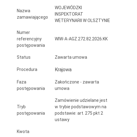
WOJEWÓDZKI
Nazwa
INSPEKTORAT
zamawiającego
WETERYNARII W OLSZTYNIE
Numer
referencyjny
WIW-A-AGZ.272.82.2026.KK
postępowania
Status
Zawarta umowa
Krajowa
Procedura
Faza
Zakończone - zawarta
postępowania
umowa
Zamówienie udzielane jest
Tryb
w trybie podstawowym na
postępowania
podstawie: art. 275 pkt 2
ustawy
Kwota