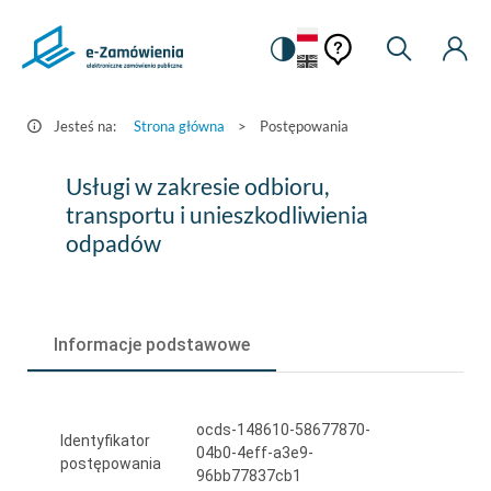
Pomoc
Pomoc
Zmiana
Wyszukiw
Moje
HEADER.SETTINGS_S
Postępowania
kontekstowa
na
Kont
kontekstow
-
wersję
e-
kontrastową
Jesteś na:
Strona główna
>
Postępowania
Zamówienia.gov.pl
Usługi
Usługi w zakresie odbioru,
w
transportu i unieszkodliwienia
odpadów
zakresie
odbioru,
transportu
Informacje podstawowe
i
unieszkodliwienia
ocds-148610-58677870-
odpadów
Identyfikator
04b0-4eff-a3e9-
postępowania
96bb77837cb1