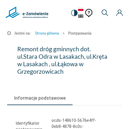
Pomoc
Pomoc
Zmiana
Wyszukiw
Moje
HEADER.SETTINGS_S
Postępowania
kontekstowa
na
Kont
kontekstow
-
wersję
e-
kontrastową
Jesteś na:
Strona główna
>
Postępowania
Zamówienia.gov.pl
Remont
Remont dróg gminnych dot.
dróg
ul.Stara Odra w Lasakach, ul.Kręta
w Lasakach , ul.Łąkowa w
gminnych
Grzegorzowicach
dot.
ul.Stara
Odra
Informacje podstawowe
w
Lasakach,
ocds-148610-5676e4ff-
ul.Kręta
Identyfikator
0eb8-4878-8c0c-