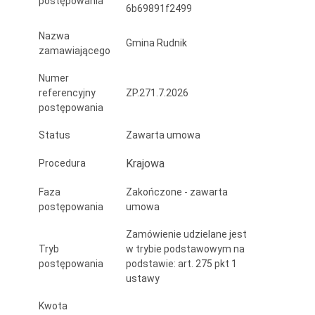
postępowania
6b69891f2499
w
Lasakach
Nazwa
Gmina Rudnik
zamawiającego
,
Numer
ul.Łąkowa
referencyjny
ZP.271.7.2026
postępowania
w
Grzegorzowicach
Status
Zawarta umowa
Krajowa
Procedura
Faza
Zakończone - zawarta
postępowania
umowa
Zamówienie udzielane jest
Tryb
w trybie podstawowym na
postępowania
podstawie: art. 275 pkt 1
ustawy
Kwota