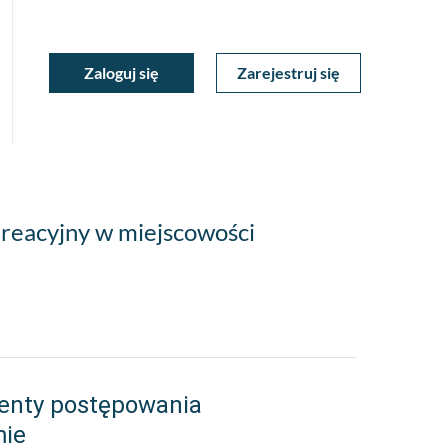
ukiwarka
Zaloguj się
Zarejestruj się
Moje
a
towa
Konto
reacyjny w miejscowości
enty postępowania
mie