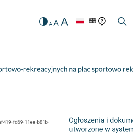
A
Zmiana
Pomoc
Pomoc
Wysz
A
A
HEADER.SETTINGS_SR
kontekstow
na
konteks
wersję
kontrastową
ortowo-rekreacyjnych na plac sportowo rek
Ogłoszenia i dokum
af419-fd69-11ee-b81b-
utworzone w syste