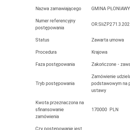
na
Nazwa zamawiającego
GMINA PŁONIAW
plac
Numer referencyjny
sportowo
OR.SIiZP.271.3.20
postępowania
rekreacyjny
Status
Zawarta umowa
w
Procedura
Krajowa
miejscowości
Faza postępowania
Zakończone - zaw
Jaciążek
Zamówienie udziela
Tryb postępowania
podstawowym na po
ustawy
Kwota przeznaczona na
sfinansowanie
170000 PLN
zamówienia
Czy postępowanie jest