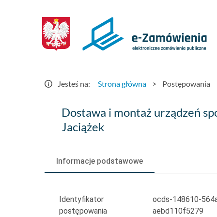
Postępowania
-
e-
Zamówienia.gov.pl
Jesteś na:
Strona główna
>
Postępowania
Dostawa
Dostawa i montaż urządzeń sp
i
Jaciążek
montaż
urządzeń
Informacje podstawowe
sportowo-
rekreacyjnych
Identyfikator
ocds-148610-564
postępowania
aebd110f5279