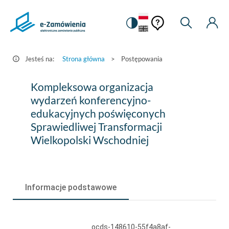
Pomoc
Pomoc
Zmiana
Wyszukiw
Moje
HEADER.SETTINGS_S
Postępowania
kontekstowa
na
Kont
kontekstow
-
wersję
e-
kontrastową
Jesteś na:
Strona główna
>
Postępowania
Zamówienia.gov.pl
Kompleksowa
Kompleksowa organizacja
organizacja
wydarzeń konferencyjno-
edukacyjnych poświęconych
wydarzeń
Sprawiedliwej Transformacji
konferencyjno-
Wielkopolski Wschodniej
edukacyjnych
poświęconych
Sprawiedliwej
Informacje podstawowe
Transformacji
Wielkopolski
ocds-148610-55f4a8af-