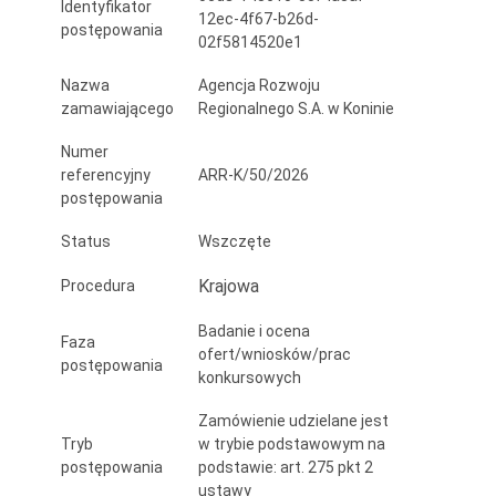
Identyfikator
Wschodniej
12ec-4f67-b26d-
postępowania
02f5814520e1
Nazwa
Agencja Rozwoju
zamawiającego
Regionalnego S.A. w Koninie
Numer
referencyjny
ARR-K/50/2026
postępowania
Status
Wszczęte
Krajowa
Procedura
Badanie i ocena
Faza
ofert/wniosków/prac
postępowania
konkursowych
Zamówienie udzielane jest
Tryb
w trybie podstawowym na
postępowania
podstawie: art. 275 pkt 2
ustawy