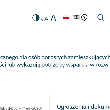
A
Zmiana
Pomoc
Pomoc
Wysz
A
A
HEADER.SETTINGS_SR
kontekstow
na
konteks
wersję
kontrastową
icznego dla osób dorosłych zamieszkujących
ości lub wykazują potrzebę wsparcia w roz
Ogłoszenia i dokum
3eb3d-b537-11ee-b628-