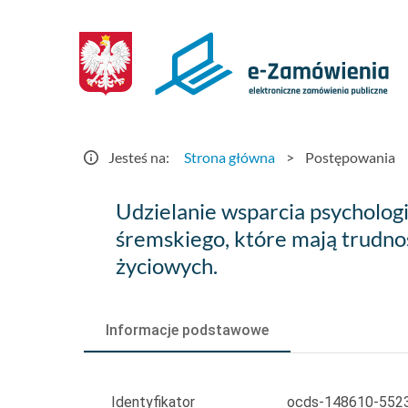
Postępowania
-
e-
Zamówienia.gov.pl
Jesteś na:
Strona główna
>
Postępowania
Udzielanie
Udzielanie wsparcia psycholog
wsparcia
śremskiego, które mają trudn
życiowych.
psychologicznego
dla
Informacje podstawowe
osób
dorosłych
Identyfikator
ocds-148610-552