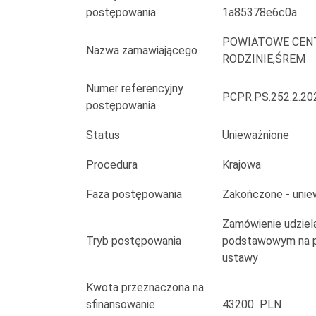
zamieszkujących
postępowania
1a85378e6c0a
na
POWIATOWE CEN
Nazwa zamawiającego
terenie
RODZINIE,ŚREM
powiatu
Numer referencyjny
PCPR.PS.252.2.20
postępowania
śremskiego,
Status
Unieważnione
które
Procedura
Krajowa
mają
Faza postępowania
Zakończone - unie
trudności
Zamówienie udziela
lub
Tryb postępowania
podstawowym na po
wykazują
ustawy
potrzebę
Kwota przeznaczona na
sfinansowanie
43200 PLN