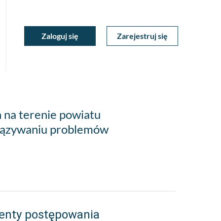
ukiwarka
Zaloguj się
Zarejestruj się
Moje
a
towa
Konto
 na terenie powiatu
wiązywaniu problemów
enty postępowania