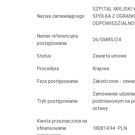
wymiany,
SZPITAL MIEJSKI 
czyszczenia
Nazwa zamawiającego
SPÓŁKA Z OGRAN
ODPOWIEDZIALNO
mat
Numer referencyjny
wejściowych
26/SMRS/24
postępowania
dla
Status
Zawarta umowa
Szpitala
Procedura
Krajowa
Miejskiego
Faza postępowania
Zakończone - zawa
w
Zamówienie udzielan
Rudzie
Tryb postępowania
podstawowym na pod
ustawy
Śląskiej
Sp.
Kwota przeznaczona na
sfinansowanie
180814.94 PLN