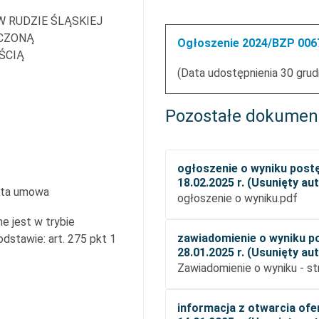
W RUDZIE ŚLĄSKIEJ
ICZONĄ
Ogłoszenie 2024/BZP 0067
ŚCIĄ
(Data udostępnienia 30 grud
Pozostałe dokumen
ogłoszenie o wyniku post
18.02.2025 r. (Usunięty a
rta umowa
ogłoszenie o wyniku.pdf
e jest w trybie
zawiadomienie o wyniku p
stawie: art. 275 pkt 1
28.01.2025 r. (Usunięty a
Zawiadomienie o wyniku - st
informacja z otwarcia ofer