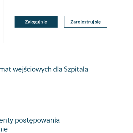
ukiwarka
Zaloguj się
Zarejestruj się
Moje
a
towa
Konto
mat wejściowych dla Szpitala
enty postępowania
mie