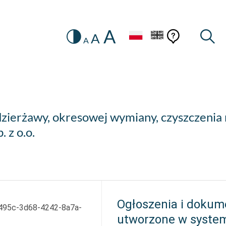
A
Zmiana
Pomoc
Pomoc
Wysz
A
A
HEADER.SETTINGS_SR
kontekstow
na
konteks
wersję
kontrastową
dzierżawy, okresowej wymiany, czyszczenia 
 z o.o.
Ogłoszenia i dokum
495c-3d68-4242-8a7a-
utworzone w syste