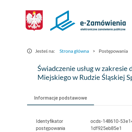
Postępowania
-
e-
Zamówienia.gov.pl
Jesteś na:
Strona główna
>
Postępowania
Świadczenie
Świadczenie usług w zakresie 
usług
Miejskiego w Rudzie Śląskiej Sp.
w
zakresie
Informacje podstawowe
dzierżawy,
okresowej
Identyfikator
ocds-148610-53e1
postępowania
1df925eb85e1