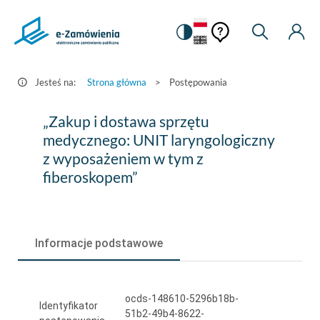
Pomoc
Pomoc
Zmiana
Wyszukiw
Moje
HEADER.SETTINGS_S
Postępowania
kontekstowa
na
Kont
kontekstow
-
wersję
e-
kontrastową
Jesteś na:
Strona główna
>
Postępowania
Zamówienia.gov.pl
„Zakup
„Zakup i dostawa sprzętu
i
medycznego: UNIT laryngologiczny
z wyposażeniem w tym z
dostawa
fiberoskopem”
sprzętu
medycznego:
UNIT
Informacje podstawowe
laryngologiczny
z
ocds-148610-5296b18b-
wyposażeniem
Identyfikator
51b2-49b4-8622-