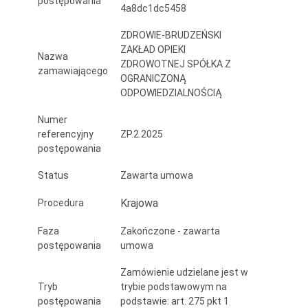
postępowania
4a8dc1dc5458
w
tym
ZDROWIE-BRUDZEŃSKI
ZAKŁAD OPIEKI
Nazwa
z
ZDROWOTNEJ SPÓŁKA Z
zamawiającego
OGRANICZONĄ
fiberoskopem”
ODPOWIEDZIALNOŚCIĄ
Numer
referencyjny
ZP.2.2025
postępowania
Status
Zawarta umowa
Krajowa
Procedura
Faza
Zakończone - zawarta
postępowania
umowa
Zamówienie udzielane jest w
Tryb
trybie podstawowym na
postępowania
podstawie: art. 275 pkt 1