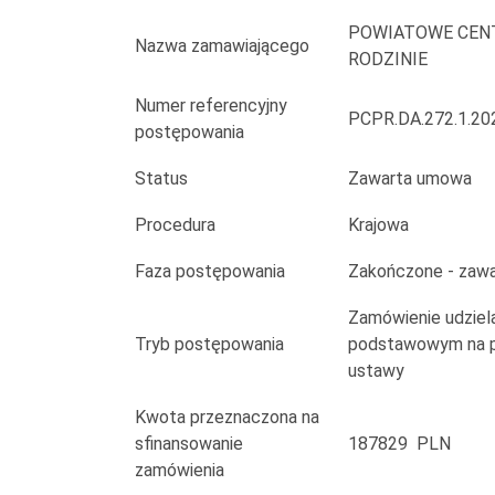
i
POWIATOWE CEN
zagranicznym
Nazwa zamawiającego
RODZINIE
przesyłek
Numer referencyjny
PCPR.DA.272.1.20
postępowania
w
okresie
Status
Zawarta umowa
12
Procedura
Krajowa
miesięcy
Faza postępowania
Zakończone - zaw
dla
Zamówienie udziela
Tryb postępowania
podstawowym na po
potrzeb
ustawy
Powiatowego
Kwota przeznaczona na
Centrum
sfinansowanie
187829 PLN
zamówienia