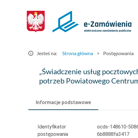
Postępowania
-
e-
Zamówienia.gov.pl
Jesteś na:
Strona główna
>
Postępowania
„Świadczenie
„Świadczenie usług pocztowych
usług
potrzeb Powiatowego Centrum
pocztowych
w
Informacje podstawowe
obrocie
krajowym
Identyfikator
ocds-148610-508
postępowania
6b8888fa3417