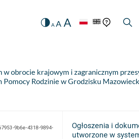
A
Zmiana
Pomoc
Pomoc
Wysz
A
A
HEADER.SETTINGS_SR
kontekstow
na
konteks
wersję
kontrastową
 w obrocie krajowym i zagranicznym przesy
 Pomocy Rodzinie w Grodzisku Mazowiec
Ogłoszenia i dokum
67953-9b6e-4318-9894-
utworzone w syste