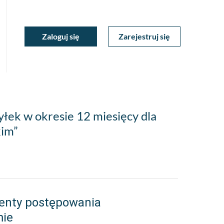
ukiwarka
Zaloguj się
Zarejestruj się
Moje
a
towa
Konto
łek w okresie 12 miesięcy dla
kim”
enty postępowania
mie