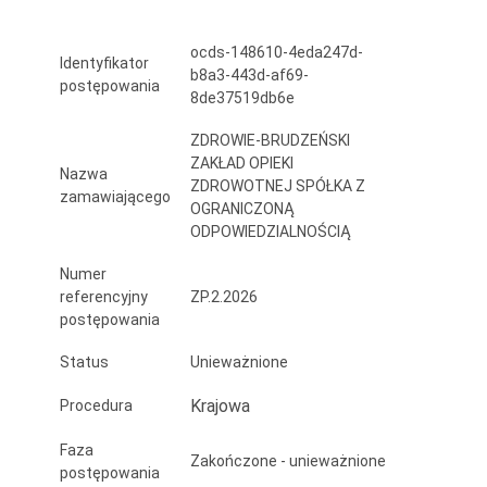
dla
ocds-148610-4eda247d-
osób
Identyfikator
b8a3-443d-af69-
postępowania
z
8de37519db6e
niepełnosprawnościami
ZDROWIE-BRUDZEŃSKI
ZAKŁAD OPIEKI
–
Nazwa
ZDROWOTNEJ SPÓŁKA Z
zamawiającego
wejście
OGRANICZONĄ
ODPOWIEDZIALNOŚCIĄ
główne
Numer
i
referencyjny
ZP.2.2026
postępowania
oznaczeniem
miejsc
Status
Unieważnione
postojowych
Krajowa
Procedura
dla
Faza
Zakończone - unieważnione
osób
postępowania