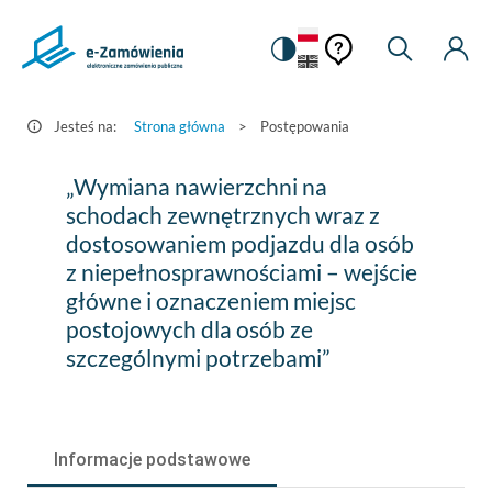
Pomoc
Pomoc
Zmiana
Wyszukiw
Moje
HEADER.SETTINGS_S
Postępowania
kontekstowa
na
Kont
kontekstow
-
wersję
e-
kontrastową
Jesteś na:
Strona główna
>
Postępowania
Zamówienia.gov.pl
„Wymiana
„Wymiana nawierzchni na
nawierzchni
schodach zewnętrznych wraz z
dostosowaniem podjazdu dla osób
na
z niepełnosprawnościami – wejście
schodach
główne i oznaczeniem miejsc
zewnętrznych
postojowych dla osób ze
szczególnymi potrzebami”
wraz
z
dostosowaniem
Informacje podstawowe
podjazdu