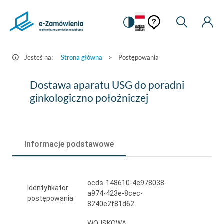
Pomoc
Pomoc
Zmiana
Wyszukiw
Moje
HEADER.SETTINGS_S
Postępowania
kontekstowa
na
Kont
kontekstow
-
wersję
e-
kontrastową
Jesteś na:
Strona główna
>
Postępowania
Zamówienia.gov.pl
Dostawa
Dostawa aparatu USG do poradni
aparatu
ginkologiczno położniczej
USG
do
Informacje podstawowe
poradni
ginkologiczno
położniczej
ocds-148610-4e978038-
Identyfikator
a974-423e-8cec-
postępowania
8240e2f81d62
WOJSKOWA