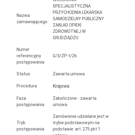
SPECJALISTYCZNA
PRZYCHODNIA LEKARSKA
Nazwa
SAMODZIELNY PUBLICZNY
zamawiającego
ZAKŁAD OPIEKI
ZDROWOTNEJ W
GRUDZIĄDZU
Numer
referencyjny
G/3/ZP-t/26
postępowania
Status
Zawarta umowa
Krajowa
Procedura
Faza
Zakończone - zawarta
postępowania
umowa
Zamówienie udzielane jest w
Tryb
trybie podstawowym na
postępowania
podstawie: art. 275 pkt 1