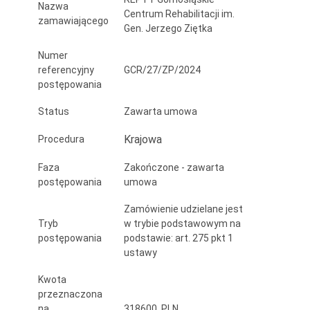
Nazwa
Centrum Rehabilitacji im.
zamawiającego
Gen. Jerzego Ziętka
Numer
referencyjny
GCR/27/ZP/2024
postępowania
Status
Zawarta umowa
Krajowa
Procedura
Faza
Zakończone - zawarta
postępowania
umowa
Zamówienie udzielane jest
Tryb
w trybie podstawowym na
postępowania
podstawie: art. 275 pkt 1
ustawy
Kwota
przeznaczona
na
318600 PLN