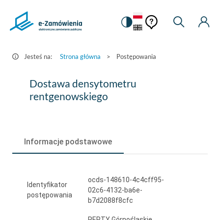
Pomoc
Pomoc
Zmiana
Wyszukiw
Moje
HEADER.SETTINGS_S
Postępowania
kontekstowa
na
Kont
kontekstow
-
wersję
e-
kontrastową
Jesteś na:
Strona główna
>
Postępowania
Zamówienia.gov.pl
Dostawa
Dostawa densytometru
densytometru
rentgenowskiego
rentgenowskiego
Informacje podstawowe
ocds-148610-4c4cff95-
Identyfikator
02c6-4132-ba6e-
postępowania
b7d2088f8cfc
REPTY Górnośląskie