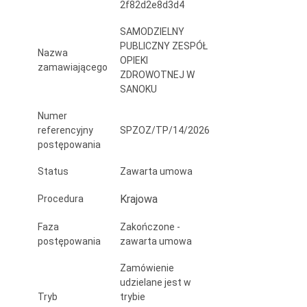
2f82d2e8d3d4
w
SAMODZIELNY
Sanoku
PUBLICZNY ZESPÓŁ
Nazwa
OPIEKI
zamawiającego
ZDROWOTNEJ W
SANOKU
Numer
referencyjny
SPZOZ/TP/14/2026
postępowania
Status
Zawarta umowa
Krajowa
Procedura
Faza
Zakończone -
postępowania
zawarta umowa
Zamówienie
udzielane jest w
Tryb
trybie