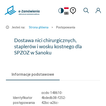
Pomoc
Pomoc
Zmiana
Wyszukiw
Moje
HEADER.SETTINGS_S
Postępowania
kontekstowa
na
Kont
kontekstow
-
wersję
e-
kontrastową
Jesteś na:
Strona główna
>
Postępowania
Zamówienia.gov.pl
Dostawa
Dostawa nici chirurgicznych,
nici
staplerów i wosku kostnego dla
SPZOZ w Sanoku
chirurgicznych,
staplerów
i
Informacje podstawowe
wosku
kostnego
ocds-148610-
dla
Identyfikator
4bdedb38-f252-
SPZOZ
postępowania
42bc-a26c-