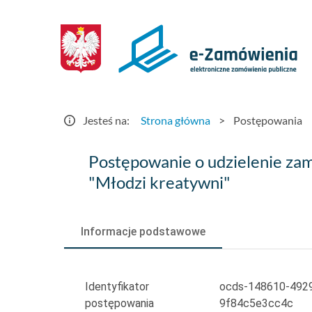
Postępowania
-
e-
Zamówienia.gov.pl
Jesteś na:
Strona główna
>
Postępowania
Postępowanie
Postępowanie o udzielenie za
o
"Młodzi kreatywni"
udzielenie
zamówienia
Informacje podstawowe
publicznego
w
Identyfikator
ocds-148610-492
postępowania
9f84c5e3cc4c