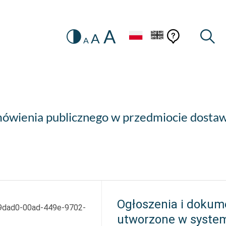
A
Zmiana
Pomoc
Pomoc
Wysz
A
A
HEADER.SETTINGS_SR
kontekstow
na
konteks
wersję
kontrastową
mówienia publicznego w przedmiocie dosta
Ogłoszenia i dokum
9dad0-00ad-449e-9702-
utworzone w syste