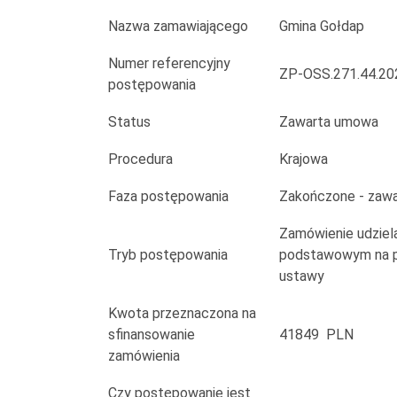
przedmiocie
Nazwa zamawiającego
Gmina Gołdap
dostawy
Numer referencyjny
laptopów
ZP-OSS.271.44.20
postępowania
w
Status
Zawarta umowa
ramach
Procedura
Krajowa
projektu
Faza postępowania
Zakończone - zaw
"Młodzi
Zamówienie udziela
kreatywni"
Tryb postępowania
podstawowym na po
ustawy
Kwota przeznaczona na
sfinansowanie
41849 PLN
zamówienia
Czy postępowanie jest