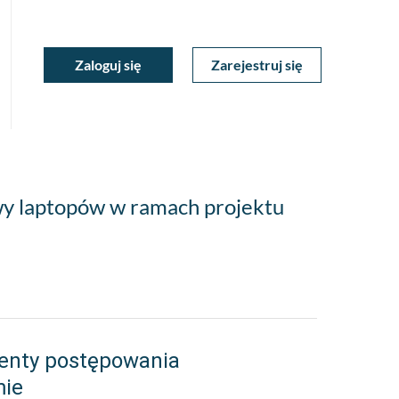
ukiwarka
Zaloguj się
Zarejestruj się
Moje
a
towa
Konto
wy laptopów w ramach projektu
enty postępowania
mie