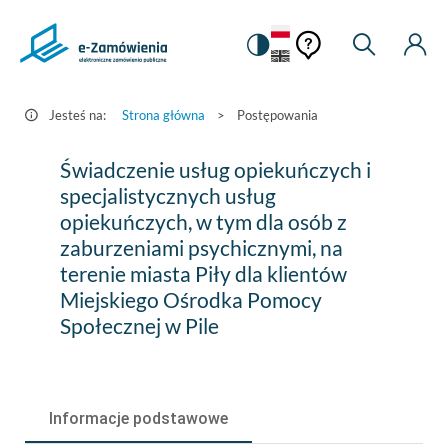
Pomoc
Pomoc
Zmiana
Wyszukiw
Moje
HEADER.SETTINGS_S
Postępowania
kontekstowa
na
Kont
kontekstow
-
wersję
e-
kontrastową
Jesteś na:
Strona główna
>
Postępowania
Zamówienia.gov.pl
Świadczenie
Świadczenie usług opiekuńczych i
usług
specjalistycznych usług
opiekuńczych, w tym dla osób z
opiekuńczych
zaburzeniami psychicznymi, na
i
terenie miasta Piły dla klientów
specjalistycznych
Miejskiego Ośrodka Pomocy
Społecznej w Pile
usług
opiekuńczych,
w
Informacje podstawowe
tym