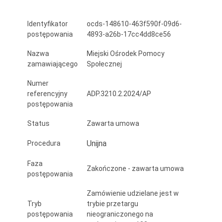
dla
Identyfikator
ocds-148610-463f590f-09d6-
osób
postępowania
4893-a26b-17cc4dd8ce56
z
Nazwa
Miejski Ośrodek Pomocy
zaburzeniami
zamawiającego
Społecznej
psychicznymi,
Numer
referencyjny
ADP.3210.2.2024/AP
na
postępowania
terenie
Status
Zawarta umowa
miasta
Unijna
Procedura
Piły
dla
Faza
Zakończone - zawarta umowa
postępowania
klientów
Zamówienie udzielane jest w
Miejskiego
Tryb
trybie przetargu
postępowania
nieograniczonego na
Ośrodka