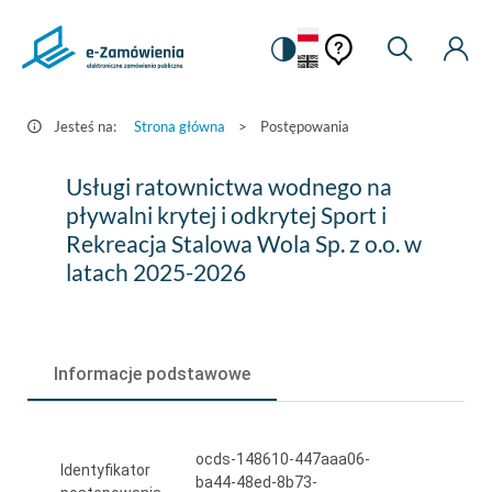
Pomoc
Pomoc
Zmiana
Wyszukiw
Moje
HEADER.SETTINGS_S
Postępowania
kontekstowa
na
Kont
kontekstow
-
wersję
e-
kontrastową
Jesteś na:
Strona główna
>
Postępowania
Zamówienia.gov.pl
Usługi
Usługi ratownictwa wodnego na
ratownictwa
pływalni krytej i odkrytej Sport i
Rekreacja Stalowa Wola Sp. z o.o. w
wodnego
latach 2025-2026
na
pływalni
krytej
Informacje podstawowe
i
odkrytej
ocds-148610-447aaa06-
Sport
Identyfikator
ba44-48ed-8b73-