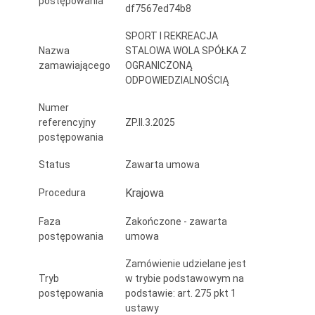
postępowania
df7567ed74b8
i
Rekreacja
SPORT I REKREACJA
Nazwa
STALOWA WOLA SPÓŁKA Z
Stalowa
zamawiającego
OGRANICZONĄ
ODPOWIEDZIALNOŚCIĄ
Wola
Numer
Sp.
referencyjny
ZP.II.3.2025
z
postępowania
o.o.
Status
Zawarta umowa
w
Krajowa
Procedura
latach
Faza
Zakończone - zawarta
2025-
postępowania
umowa
2026
Zamówienie udzielane jest
Tryb
w trybie podstawowym na
postępowania
podstawie: art. 275 pkt 1
ustawy