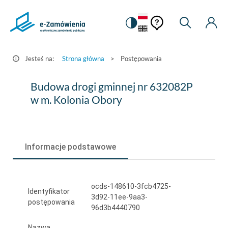
Pomoc
Pomoc
Zmiana
Wyszukiw
Moje
HEADER.SETTINGS_S
Postępowania
kontekstowa
na
Kont
kontekstow
-
wersję
e-
kontrastową
Jesteś na:
Strona główna
>
Postępowania
Zamówienia.gov.pl
Budowa
Budowa drogi gminnej nr 632082P
drogi
w m. Kolonia Obory
gminnej
nr
Informacje podstawowe
632082P
w
m.
ocds-148610-3fcb4725-
Identyfikator
3d92-11ee-9aa3-
Kolonia
postępowania
96d3b4440790
Obory
Nazwa