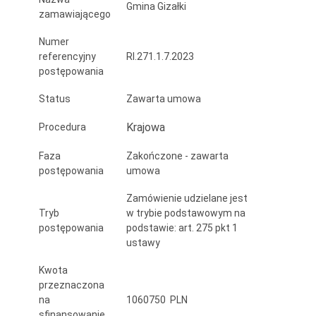
Gmina Gizałki
zamawiającego
Numer
referencyjny
RI.271.1.7.2023
postępowania
Status
Zawarta umowa
Krajowa
Procedura
Faza
Zakończone - zawarta
postępowania
umowa
Zamówienie udzielane jest
Tryb
w trybie podstawowym na
postępowania
podstawie: art. 275 pkt 1
ustawy
Kwota
przeznaczona
na
1060750 PLN
sfinansowanie