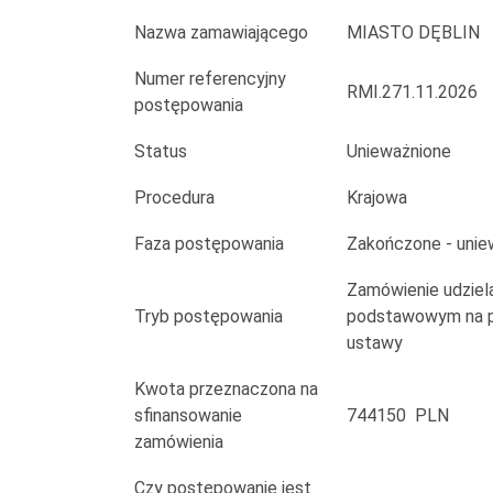
budowa
Nazwa zamawiającego
MIASTO DĘBLIN
pomostu,
Numer referencyjny
obiektów
RMI.271.11.2026
postępowania
małej
Status
Unieważnione
architektury,
Procedura
Krajowa
oświetlenia
Faza postępowania
Zakończone - unie
solarnego
Zamówienie udziela
w
Tryb postępowania
podstawowym na po
ustawy
ramach
Kwota przeznaczona na
projektu
sfinansowanie
744150 PLN
pn.
zamówienia
Czy postępowanie jest