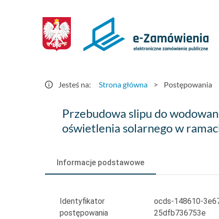
Postępowania
-
e-
Zamówienia.gov.pl
Jesteś na:
Strona główna
>
Postępowania
Przebudowa
Przebudowa slipu do wodowani
slipu
oświetlenia solarnego w ramac
do
wodowania
Informacje podstawowe
sprzętu
wodnego,
Identyfikator
ocds-148610-3e6
postępowania
25dfb736753e