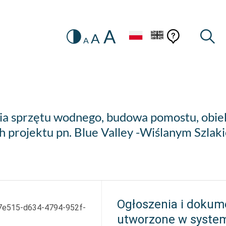
A
Zmiana
Pomoc
Pomoc
Wysz
A
A
HEADER.SETTINGS_SR
kontekstow
na
konteks
wersję
kontrastową
a sprzętu wodnego, budowa pomostu, obiek
h projektu pn. Blue Valley -Wiślanym Szlak
Ogłoszenia i dokum
7e515-d634-4794-952f-
utworzone w syste