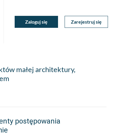
ukiwarka
Zaloguj się
Zarejestruj się
Moje
a
towa
Konto
tów małej architektury,
iem
enty postępowania
mie