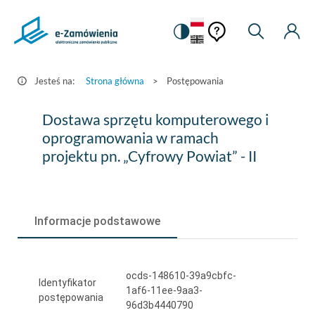
Pomoc
Pomoc
Zmiana
Wyszukiw
Moje
HEADER.SETTINGS_S
Postępowania
kontekstowa
na
Kont
kontekstow
-
wersję
e-
kontrastową
Jesteś na:
Strona główna
>
Postępowania
Zamówienia.gov.pl
Dostawa
Dostawa sprzętu komputerowego i
sprzętu
oprogramowania w ramach
projektu pn. „Cyfrowy Powiat” - II
komputerowego
i
oprogramowania
Informacje podstawowe
w
ramach
ocds-148610-39a9cbfc-
projektu
Identyfikator
1af6-11ee-9aa3-
postępowania
pn.
96d3b4440790