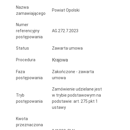
„Cyfrowy
Nazwa
Powiat Opolski
zamawiającego
Powiat”
-
Numer
referencyjny
AG.272.7.2023
II
postępowania
Status
Zawarta umowa
Krajowa
Procedura
Faza
Zakończone - zawarta
postępowania
umowa
Zamówienie udzielane jest
Tryb
w trybie podstawowym na
postępowania
podstawie: art. 275 pkt 1
ustawy
Kwota
przeznaczona