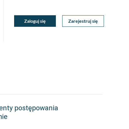
ukiwarka
Zaloguj się
Zarejestruj się
Moje
a
towa
Konto
enty postępowania
mie