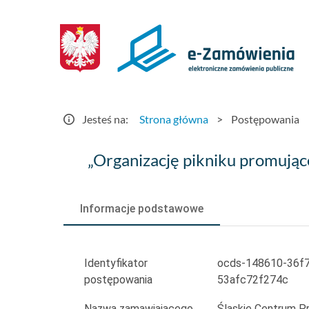
Postępowania
-
e-
Zamówienia.gov.pl
Jesteś na:
Strona główna
>
Postępowania
„Organizację
„Organizację pikniku promując
pikniku
promującego
Informacje podstawowe
fundusze
UE”.
Identyfikator
ocds-148610-36f
postępowania
53afc72f274c
Nazwa zamawiającego
Śląskie Centrum P