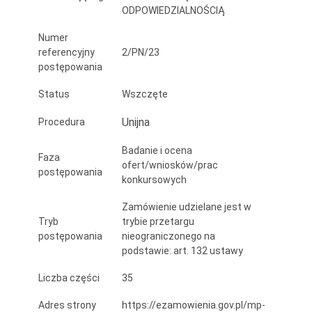
ODPOWIEDZIALNOŚCIĄ
Numer
referencyjny
2/PN/23
postępowania
Status
Wszczęte
Unijna
Procedura
Badanie i ocena
Faza
ofert/wniosków/prac
postępowania
konkursowych
Zamówienie udzielane jest w
Tryb
trybie przetargu
postępowania
nieograniczonego na
podstawie: art. 132 ustawy
Liczba części
35
Adres strony
https://ezamowienia.gov.pl/mp-