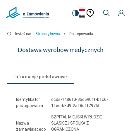
Pomoc
Pomoc
Zmiana
Wyszukiw
Moje
HEADER.SETTINGS_S
Postępowania
kontekstowa
na
Kont
kontekstow
-
wersję
e-
kontrastową
Jesteś na:
Strona główna
>
Postępowania
Zamówienia.gov.pl
Dostawa
Dostawa wyrobów medycznych
wyrobów
medycznych
Informacje podstawowe
Identyfikator
ocds-148610-35c690f1-b1c6-
postępowania
11ed-b8d9-2a18c1f2976f
SZPITAL MIEJSKI W RUDZIE
Nazwa
ŚLĄSKIEJ SPÓŁKA Z
zamawiającego
OGRANICZONĄ