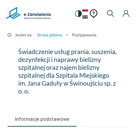
Pomoc
Pomoc
Zmiana
Wyszukiw
Moje
HEADER.SETTINGS_S
Postępowania
kontekstowa
na
Kont
kontekstow
-
wersję
e-
kontrastową
Jesteś na:
Strona główna
>
Postępowania
Zamówienia.gov.pl
Świadczenie
Świadczenie usług prania, suszenia,
usług
dezynfekcji i naprawy bielizny
szpitalnej oraz najem bielizny
prania,
szpitalnej dla Szpitala Miejskiego
suszenia,
im. Jana Gaduły w Świnoujściu sp. z
dezynfekcji
o. o.
i
naprawy
Informacje podstawowe
bielizny
szpitalnej