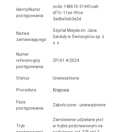
oraz
ocds-148610-31441ca6-
Identyfikator
df7c-11ee-9fce-
najem
postępowania
3adbe5eb3a3d
bielizny
Szpital Miejski im. Jana
Nazwa
szpitalnej
Garduły w Świnoujściu sp. z
zamawiającego
o. o.
dla
Numer
Szpitala
referencyjny
ZP/01.4/2024
Miejskiego
postępowania
im.
Status
Unieważnione
Jana
Krajowa
Procedura
Gaduły
Faza
Zakończone - unieważnione
w
postępowania
Świnoujściu
Zamówienie udzielane jest
Tryb
w trybie podstawowym na
sp.