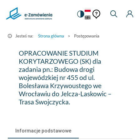
Pomoc
Pomoc
Zmiana
Wyszukiw
Moje
HEADER.SETTINGS_S
Postępowania
kontekstowa
na
Kont
kontekstow
-
wersję
e-
kontrastową
Jesteś na:
Strona główna
>
Postępowania
Zamówienia.gov.pl
OPRACOWANIE
OPRACOWANIE STUDIUM
STUDIUM
KORYTARZOWEGO (SK) dla
zadania pn.: Budowa drogi
KORYTARZOWEGO
wojewódzkiej nr 455 od ul.
(SK)
Bolesława Krzywoustego we
dla
Wrocławiu do Jelcza-Laskowic –
Trasa Swojczycka.
zadania
pn.:
Budowa
Informacje podstawowe
drogi