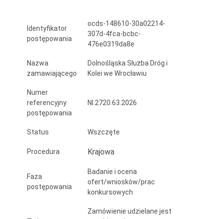
wojewódzkiej
ocds-148610-30a02214-
nr
Identyfikator
307d-4fca-bcbc-
postępowania
455
476e0319da8e
od
Nazwa
Dolnośląska Służba Dróg i
zamawiającego
Kolei we Wrocławiu
ul.
Numer
Bolesława
referencyjny
NI.2720.63.2026
Krzywoustego
postępowania
we
Status
Wszczęte
Wrocławiu
Krajowa
Procedura
do
Badanie i ocena
Faza
Jelcza-
ofert/wniosków/prac
postępowania
konkursowych
Laskowic
Zamówienie udzielane jest
–