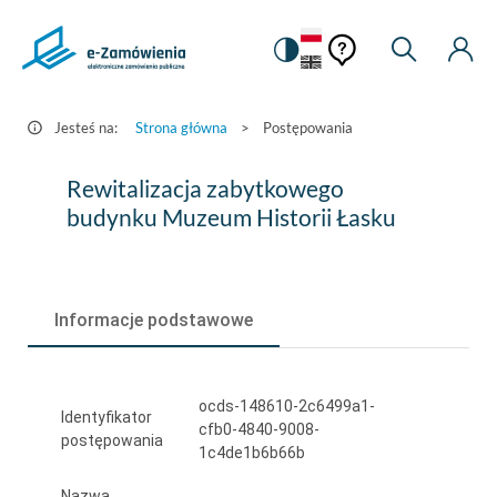
Pomoc
Pomoc
Zmiana
Wyszukiw
Moje
HEADER.SETTINGS_S
Postępowania
kontekstowa
na
Kont
kontekstow
-
wersję
e-
kontrastową
Jesteś na:
Strona główna
>
Postępowania
Zamówienia.gov.pl
Rewitalizacja
Rewitalizacja zabytkowego
zabytkowego
budynku Muzeum Historii Łasku
budynku
Muzeum
Informacje podstawowe
Historii
Łasku
ocds-148610-2c6499a1-
Identyfikator
cfb0-4840-9008-
postępowania
1c4de1b6b66b
Nazwa