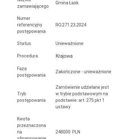
Gmina Łask
zamawiającego
Numer
referencyjny
RO.271.23.2024
postępowania
Status
Unieważnione
Krajowa
Procedura
Faza
Zakończone - unieważnione
postępowania
Zamówienie udzielane jest
Tryb
w trybie podstawowym na
postępowania
podstawie: art. 275 pkt 1
ustawy
Kwota
przeznaczona
na
248000 PLN
sfinansowanie