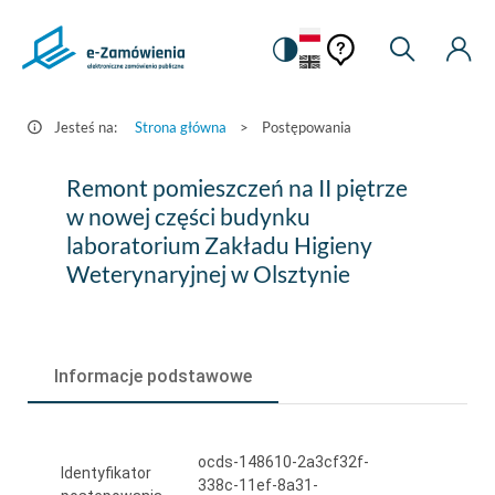
Pomoc
Pomoc
Zmiana
Wyszukiw
Moje
HEADER.SETTINGS_S
Postępowania
kontekstowa
na
Kont
kontekstow
-
wersję
e-
kontrastową
Jesteś na:
Strona główna
>
Postępowania
Zamówienia.gov.pl
Remont
Remont pomieszczeń na II piętrze
pomieszczeń
w nowej części budynku
laboratorium Zakładu Higieny
na
Weterynaryjnej w Olsztynie
II
piętrze
w
Informacje podstawowe
nowej
części
ocds-148610-2a3cf32f-
budynku
Identyfikator
338c-11ef-8a31-