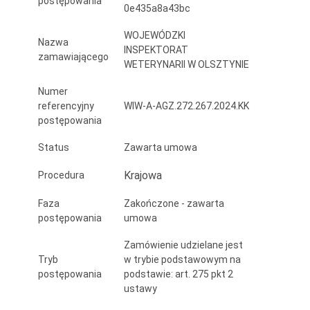
postępowania
0e435a8a43bc
laboratorium
Zakładu
WOJEWÓDZKI
Nazwa
INSPEKTORAT
zamawiającego
Higieny
WETERYNARII W OLSZTYNIE
Weterynaryjnej
Numer
referencyjny
WIW-A-AGZ.272.267.2024.KK
w
postępowania
Olsztynie
Status
Zawarta umowa
Krajowa
Procedura
Faza
Zakończone - zawarta
postępowania
umowa
Zamówienie udzielane jest
Tryb
w trybie podstawowym na
postępowania
podstawie: art. 275 pkt 2
ustawy